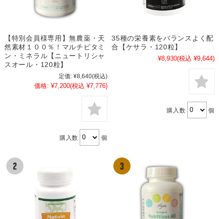
【特別会員様専用】無農薬・天
35種の栄養素をバランスよく配
然素材１００％！マルチビタミ
合【ケサラ・120粒】
ン・ミネラル【ニュートリシャ
¥8,930
(税込 ¥9,644)
スオール・120粒】
定価:
¥8,640
(税込)
価格:
¥7,200
(税込 ¥7,776)
購入数
個
購入数
個