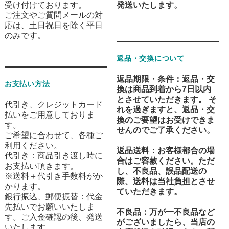
受け付けております。
発送
いたします。
ご注文やご質問メールの対
応は、土日祝日を除く平日
のみです。
返品・交換について
返品期限・条件
：返品・交
お支払い方法
換は
商品到着から7日以内
とさせていただきます。 そ
代引き、クレジットカード
れを過ぎますと、返品・交
払いをご用意しておりま
換のご要望はお受けできま
す。
せんのでご了承ください。
ご希望に合わせて、各種ご
利用ください。
返品送料
：お客様都合の場
代引き：商品引き渡し時に
合はご容赦ください。ただ
お支払い頂きます。
し、不良品、誤品配送の
※送料＋代引き手数料がか
際、送料は当社負担とさせ
かります。
ていただきます。
銀行振込、郵便振替：代金
先払いでお願いいたしま
不良品
：万が一不良品など
す。ご入金確認の後、発送
がございましたら、当店の
いたします。