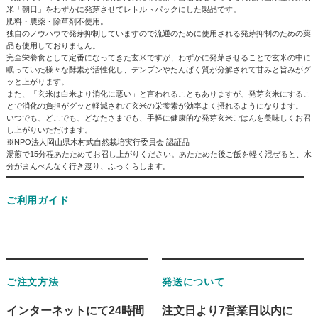
米「朝日」をわずかに発芽させてレトルトパックにした製品です。
肥料・農薬・除草剤不使用。
独自のノウハウで発芽抑制していますので流通のために使用される発芽抑制のための薬
品も使用しておりません。
完全栄養食として定番になってきた玄米ですが、わずかに発芽させることで玄米の中に
眠っていた様々な酵素が活性化し、デンプンやたんぱく質が分解されて甘みと旨みがグ
ッと上がります。
また、「玄米は白米より消化に悪い」と言われることもありますが、発芽玄米にするこ
とで消化の負担がグッと軽減されて玄米の栄養素が効率よく摂れるようになります。
いつでも、どこでも、どなたさまでも、手軽に健康的な発芽玄米ごはんを美味しくお召
し上がりいただけます。
※NPO法人岡山県木村式自然栽培実行委員会 認証品
湯煎で15分程あたためてお召し上がりください。あたためた後ご飯を軽く混ぜると、水
分がまんべんなく行き渡り、ふっくらします。
ご利用ガイド
ご注文方法
発送について
インターネットにて24時間
注文日より7営業日以内に