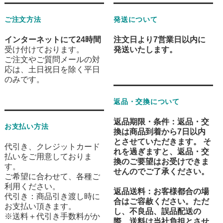
ご注文方法
発送について
インターネットにて24時間
注文日より7営業日以内に
受け付けております。
発送
いたします。
ご注文やご質問メールの対
応は、土日祝日を除く平日
のみです。
返品・交換について
返品期限・条件
：返品・交
お支払い方法
換は
商品到着から7日以内
とさせていただきます。 そ
代引き、クレジットカード
れを過ぎますと、返品・交
払いをご用意しておりま
換のご要望はお受けできま
す。
せんのでご了承ください。
ご希望に合わせて、各種ご
利用ください。
返品送料
：お客様都合の場
代引き：商品引き渡し時に
合はご容赦ください。ただ
お支払い頂きます。
し、不良品、誤品配送の
※送料＋代引き手数料がか
際、送料は当社負担とさせ